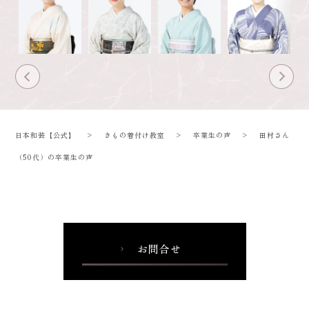
日本和装【公式】
>
きもの着付け教室
>
卒業生の声
>
田村さん
（50代）の卒業生の声
お問合せ
chevron_right