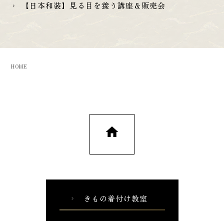
【日本和装】見る目を養う講座＆販売会
chevron_right
HOME
home
きもの着付け教室
chevron_right