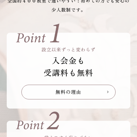
全国約４００教室で通いやすい！初めての方でも安心の
少人数制です。
設立以来ずっと変わらず
入会金も
受講料も無料
無料の理由
chevron_right