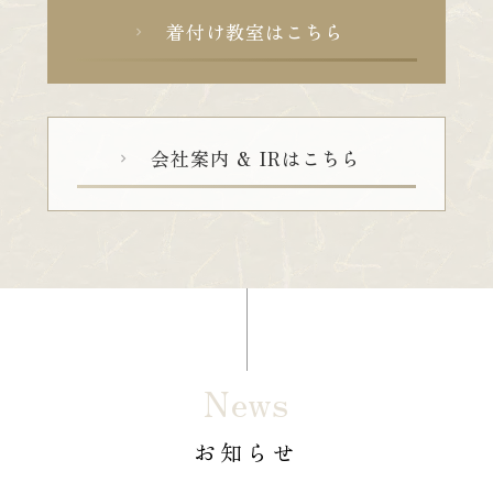
着付け教室はこちら
chevron_right
会社案内 & IRはこちら
chevron_right
News
お知らせ