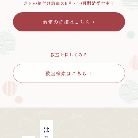
きもの着付け教室の9月・10月開講受付中！
教室の詳細はこちら
chevron_right
教室を探してみる
教室検索はこちら
chevron_right