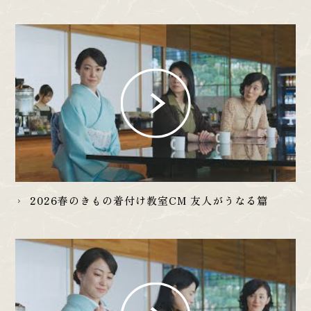
2026春のきもの着付け教室CM 友人がうなる篇
chevron_right