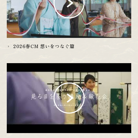
2026春CM 想いをつなぐ篇
chevron_right