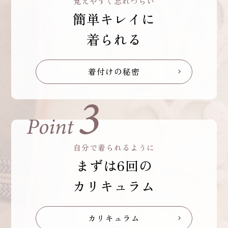
覚えやすく忘れづらい
簡単キレイに
着られる
着付けの秘密
chevron_right
自分で着られるように
まずは6回の
カリキュラム
カリキュラム
chevron_right