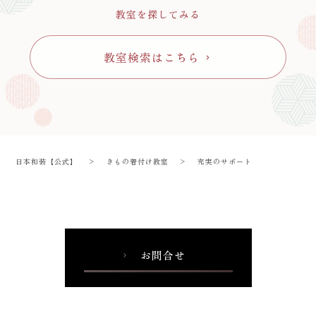
教室を探してみる
教室検索はこちら
chevron_right
日本和装【公式】
>
きもの着付け教室
>
充実のサポート
お問合せ
chevron_right