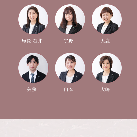
局長
石井
宇野
大鹿
矢狭
山本
大嶋