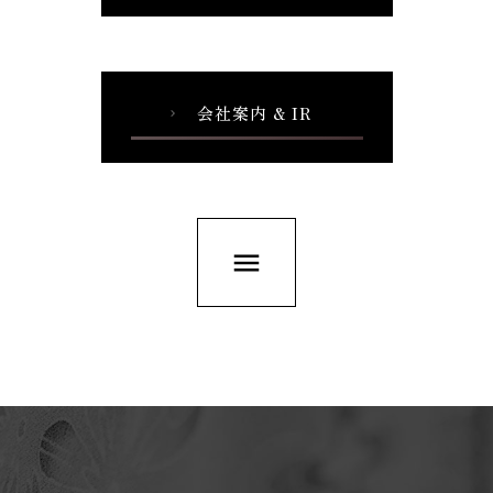
会社案内 & IR
chevron_right
menu