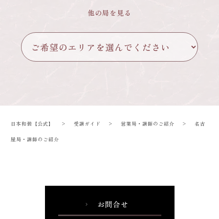
他の局を見る
日本和装【公式】
>
受講ガイド
>
営業局・講師のご紹介
>
名古
屋局・講師のご紹介
お問合せ
chevron_right