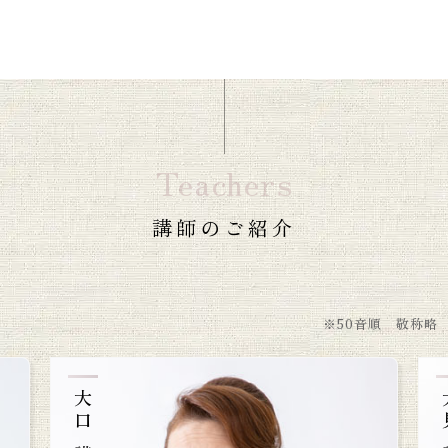
Teachers
講師のご紹介
※50音順 敬称略
大口 講師
大