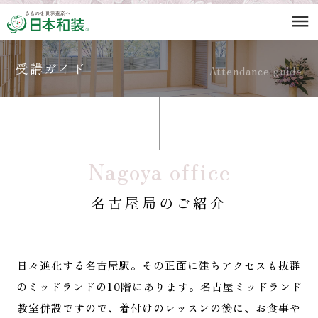
menu
受講ガイド
Attendance guide
Nagoya office
名古屋局のご紹介
日々進化する名古屋駅。その正面に建ちアクセスも抜群
のミッドランドの10階にあります。名古屋ミッドランド
教室併設ですので、着付けのレッスンの後に、お食事や