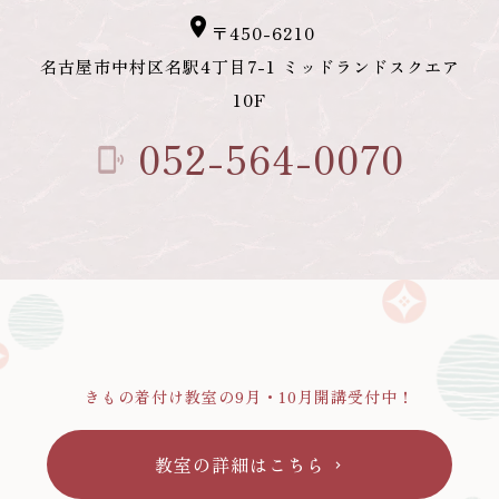
place
〒450-6210
名古屋市中村区名駅4丁目7-1 ミッドランドスクエア
10F
052-564-0070
phonelink_ring
きもの着付け教室の9月・10月開講受付中！
教室の詳細はこちら
chevron_right