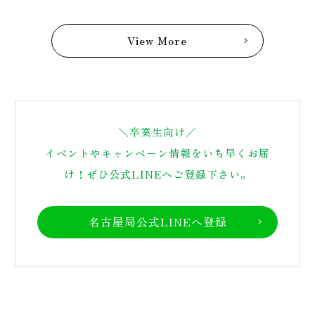
View More
chevron_right
＼卒業生向け／
イベントやキャンペーン情報をいち早くお届
け！
ぜひ公式LINEへご登録下さい。
名古屋局公式LINEへ登録
chevron_right