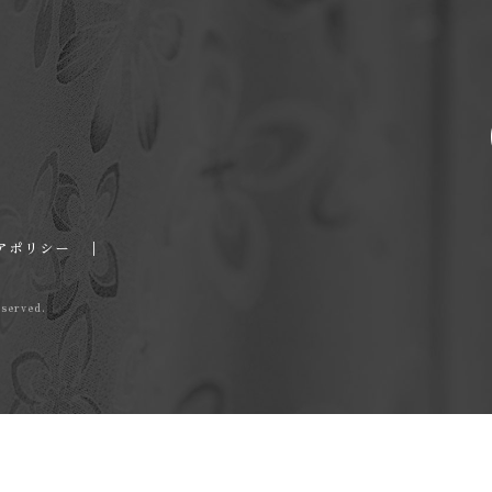
|
アポリシー
served.