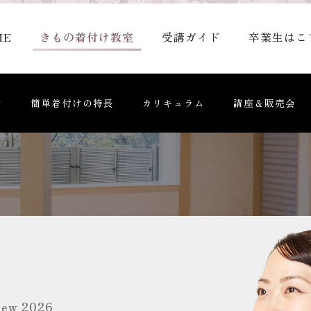
ME
きもの着付け教室
受講ガイド
卒業生はこ
由
簡単着付けの特長
カリキュラム
講座＆販売会
iew 2026