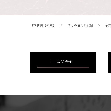
日本和装【公式】
>
きもの着付け教室
>
卒
お問合せ
chevron_right