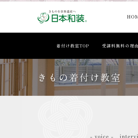
HO
着付け教室TOP
受講料無料の理
きもの着付け教室
- voice - interv