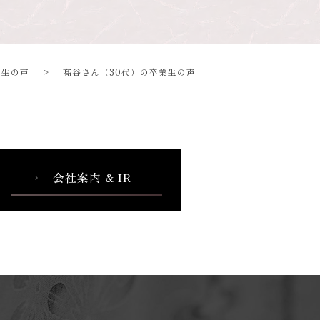
業生の声
>
髙谷さん（30代）の卒業生の声
会社案内 & IR
chevron_right