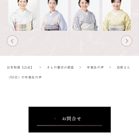
日本和装【公式】
>
きもの着付け教室
>
卒業生の声
>
宮原さん
（50代）の卒業生の声
お問合せ
chevron_right