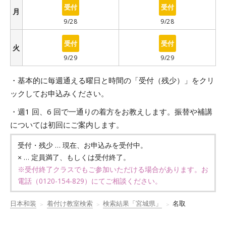
○
○
月
9/28
9/28
○
○
火
9/29
9/29
・基本的に毎週通える曜日と時間の「受付（残少）」をクリ
ックしてお申込みください。
・週1 回、6 回で一通りの着方をお教えします。振替や補講
については初回にご案内します。
… 現在、お申込みを受付中。
受付・残少
… 定員満了、もしくは受付終了。
×
※受付終了クラスでもご参加いただける場合があります。お
電話（
0120-154-829
）にてご相談ください。
日本和装
着付け教室検索
検索結果「宮城県」
名取