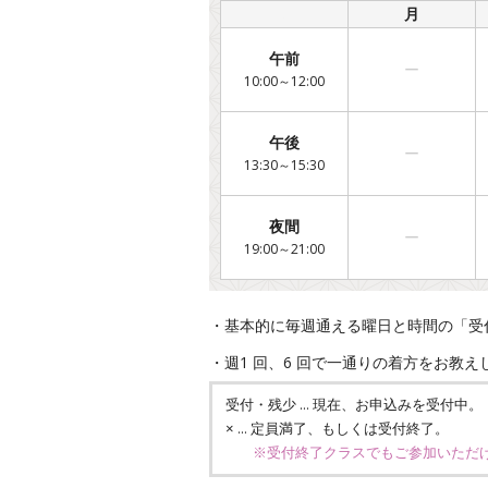
/
月
午前
ー
10:00～12:00
午後
ー
13:30～15:30
夜間
ー
19:00～21:00
・基本的に毎週通える曜日と時間の「受
・週1 回、6 回で一通りの着方をお教
… 現在、お申込みを受付中。
受付・残少
… 定員満了、もしくは受付終了。
×
※受付終了クラスでもご参加いただ