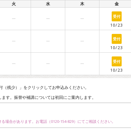
火
水
木
金
○
ー
ー
ー
10/23
○
ー
ー
ー
10/23
○
ー
ー
ー
10/23
付（残少）」をクリックしてお申込みください。
えします。振替や補講については初回にご案内します。
ける場合があります。お電話（
0120-154-829
）にてご相談ください。