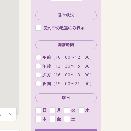
受付状況
受付中の教室のみ表示
開講時間
午前
（10：00〜12：00）
午後
（13：30〜15：30）
夕方
（16：00〜18：00）
夜間
（19：00〜21：00）
曜日
日
月
火
水
る
木
金
土